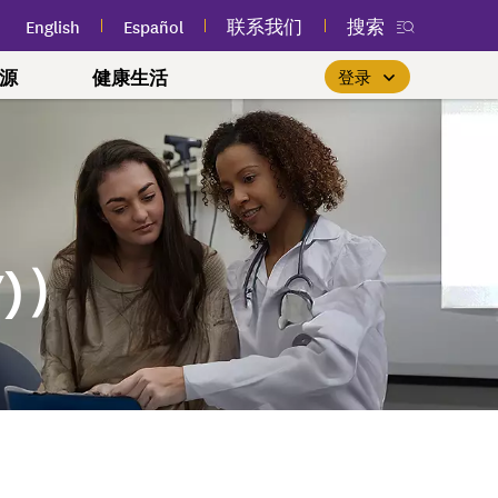
English
Español
联系我们
搜索
源
健康生活
登录
您附近的免费公共课程
优先重视女性健康
$0 保费基本健保计划
新款我的安保
会员登录
(myEmblemHealth) 应用程
(Essential Plan)
关注人生每个阶段，掌控您的健
参加您附近的免费公共卫生和
如果您已经是会员，找到合
park
计划
序
身心健康课程，以改善您的健
适的护理服务就像登录“我的
如果您符合收入和其他资格
康。
安保 (myEmblemHealth)”账户
要求，您可能有资格投保基
康。
随时通过应用程序查看您的
)）
本健保计划 (Essential
了解更多
一样轻松。
情况下生活
会员身份卡、索赔和个性化
了解更多
Plan)。
健康内容。
友
登录
合作？
了解更多
健康声明
U 首选至尊与首选尊享计
获取应用程序
和文化
referred Premier &
)
l 100 至尊牙科计划
司法系统牙科计划