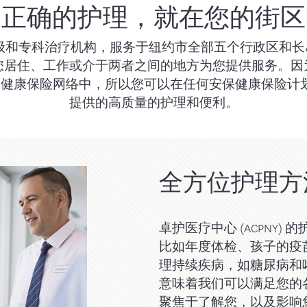
正确的护理，就在您的街区
的药物
中前来光临我
与护理管理部门联系
治疗管理
常见问题解答
初级和专科治疗机构，服务于纽约市全部五个行政区和长岛 (Lo
，在您居住、工作或介于两者之间的地方为您提供服务。因为卓
联系我们
康保险网络中，所以您可以在任何安保健康保险计划中享
提供的高质量的护理和便利。
全方位护理方
卓护医疗中心 (ACPNY
比如年度体检、孩子的疫
理持续疾病，如糖尿病和
意味着我们可以满足您的
聚焦于了解您，以及影响