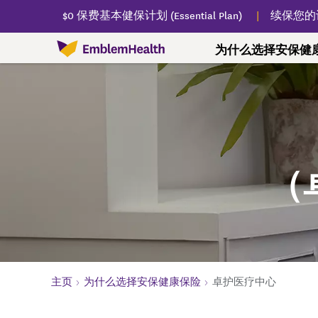
$0 保费基本健保计划 (Essential Plan)
续保您的
为什么选择安保健
为什么选择安保健康保险
查找医生
我们的计划
会员资源
健康生活
我们的故事
查找医疗服务
联邦医疗保险（Medicare，即
联邦医疗保险（Medicare，即红蓝卡）
预防
慢性疾病
安保社区关怀中心
个人与家庭
寻求
药房
红蓝卡）
通往更健康之路
查找医生、牙医、专科服务、医院、化验
重要计划文件
年度预防疫苗
与护理管理部门联
关于安保社区关怀
$0 保费基本健保计划 (
了解
查找
（
室等。
Plan)
联邦医疗保险优惠计划
会员奖励方案
婴儿和儿童的护理
慢性疾病信息
健保计划支持
寄送
（Medicare Advantage，即红蓝
健保购买市场和
Vitality WellSpark 健康辅导
儿童和青少年的护理
无烟戒烟方案
查找您附近的服务
承保
卡）
医疗补助计划（Med
联邦医疗保险（Medicare，即红蓝卡）常见
成年人医疗保健
免费身心健康课程
联邦医疗附加保险计划
卡）管理式医疗
联邦医
问答解答
老年人医疗保健
联邦医疗保险（Medicare，即红
房
健康和恢复计划 (HA
联邦医疗保险（Medicare，即红蓝卡）支持
蓝卡）基础知识
您的健康评估
主页
为什么选择安保健康保险
卓护医疗中心
处方
儿童医保计划（19
规划联邦医疗保险（Medicare，
州资助的项目
寄送
协助您办理计划
即红蓝卡）