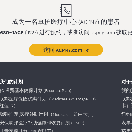
成为一名卓护医疗中心 (ACPNY) 的患者
-680-4ACP
(4227) 进行预约，或者访问 acpny.com 
访问 ACPNY.com
我们的计划
对于
$0 保费基本健保计划 (Essential Plan)
我的安
联邦医疗保险优惠计划（Medicare Advantage，即
联邦
红蓝卡）
卡）
增强护理[医疗补助计划（Medicaid，即白卡）]
纽约
安保联邦医疗补助健康和恢复计划 (HARP)
表单
儿童医保计划（19 岁以下）
药房