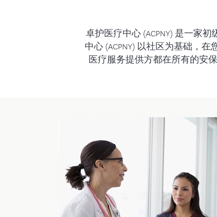
医疗补助计划（Medicaid，即白卡）、健康
承保
欢迎在本地活动
如何投保
和恢复计划 (HARP)、儿童医保计划 (CHPlus)
们的展台
药物
卓护医疗中心 (ACPNY) 是一家
食品和营养资源
中心 (ACPNY) 以社区为基础
医疗服务提供方都在所有的安保健