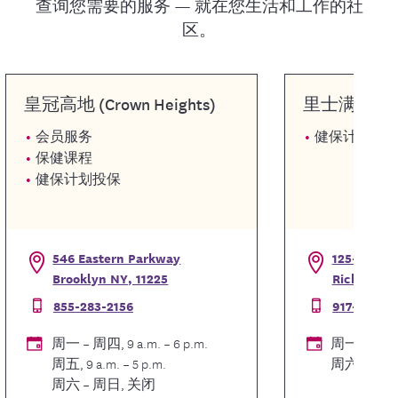
查询您需要的服务 — 就在您生活和工作的社
区。
皇冠高地 (Crown Heights)
里士满山 (Rich
会员服务
健保计划投
保健课程
健保计划投保
546 Eastern Parkway
125-06 101
Brooklyn NY, 11225
Richmond H
855-283-2156
917-816-0
周一 – 周四, 9 a.m. – 6 p.m.
周一 – 周五, 9
周五, 9 a.m. – 5 p.m.
周六 – 周日
周六 – 周日, 关闭