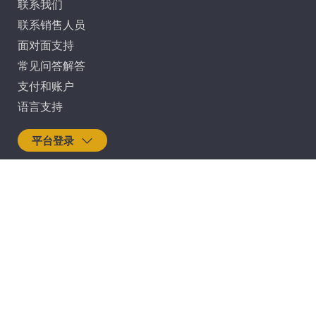
联系我们
联系销售人员
面对面支持
常见问答解答
支付和账户
语言支持
平台登录
法律
|
禁止歧视政策
|
无障碍声明
|
隐私和安全政策
|
阻止欺诈
|
定价透明度
|
Cookie 偏好
©2026
安保健康保险。保留所有权利。
本网站提供的任何信息只作参考用途。这些信息不是医疗建议，也不
应该取代与您的专业医护人员的定期会诊。如果您对自己的健康有任
何担忧，请联系您的专业医护人员的办公室。此外，这些信息无意表
明其中所述的服务或治疗是您的计划承保的保险福利。请参考您的