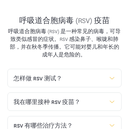
计划网络中的药房和医疗服务提供方。
论您可以做些什么来帮助您康复。根据
大多数安保健康保险会员*可以在参与
您的健康史，他们可能会建议使用非处
呼吸道合胞病毒 (RSV) 疫苗
计划的药房获得新冠肺炎疫苗的承保。
方退烧药、止咳药或其他方法来帮助您
接种新冠肺炎疫苗或加强针属于预防性
缓解您的症状。如果您需要更多帮助，
呼吸道合胞病毒 (RSV) 是一种常见的病毒，可导
医疗服务。如果您到网内医生处就诊的
您的医生可能会推荐美国食品和药物管
致类似感冒的症状。RSV 感染鼻子、喉咙和肺
唯一原因是为了接种新冠肺炎疫苗或加
理局 (FDA) 批准的口服抗病毒药物来治
部，并在秋冬季传播。它可能对婴儿和年长的
强疫苗，则您无需支付任何费用。
疗新冠肺炎，如 Paxlovid。如果您出现
成年人是危险的。
紧急情况，如呼吸困难，并需要去医
只拥有安保健康保险 D 部分（配药）保
院，医生可能会进行其他治疗或方法来
险福利的联邦医疗保险（Medicare，即
帮助您康复。您在急诊室获得的服务将
怎样做 RSV 测试？
红蓝卡）会员无法在网内药房获得新冠
在紧急情况下也将在承保范围内。
肺炎疫苗承保。这些会员应联系其 B 部
分投保者，以承保新冠肺炎疫苗。
我在哪里接种 RSV 疫苗？
与其他测试一样，您的医生可以根据您
的症状确定您是否需要接受
RSV
测
试。
RSV 有哪些治疗方法？
符合
疾病预防与控制中心
(CDC) 指南
的