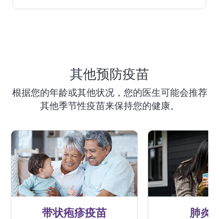
人群可接种 RSV 疫苗。最好在夏末或秋
初接种它。如果您符合资格，您可以在
以下地点接种它：
大多数 RSV 患者通过休息和控制症状就
会好转。有些人需要更多的帮助。请咨
在您的医生诊所：
只需预约即可。如果
询您的医生，了解您可以接受哪些治
您只为接种疫苗而来，它可能是免费
其他预防疫苗
疗。如果您出现紧急情况，如呼吸困
的。*
难，并需要去医院，医生可能会进行其
根据您的年龄或其他状况，您的医生可能会推荐
他治疗或方法来帮助您康复。
其他季节性疫苗来保持您的健康。
如果您已经接种了 RSV 疫苗，就不需要
再接种一次。疾病预防与控制中心
(CDC) 目前不建议将其作为年度接种的
疫苗。
*医疗补助计划（Medicaid，即白卡）/
健康和恢复计划 (HARP) 或 儿童医保计
划 (CHPlus) 的诊所就诊始终免费，联邦
医疗保险（Medicare，即红蓝卡）的承
带状疱疹疫苗
肺炎