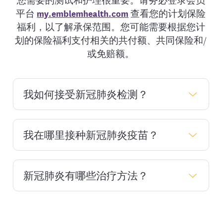
感疫苗承保范围，请拨打您的会员身份
平台
my.emblemhealth.com
查看您的计划保险
卡上的号码。
福利，以了解承保范围。您可能需要根据您计
划的保险福利支付相关的共付额、共同保险和/
只拥有安保健康保险 D 部分（配药）保
或免赔额。
险福利的联邦医疗保险（Medicare，即
红蓝卡）会员无法在网内药房获得流感
疫苗承保。这些会员应联系其 B 部分投
我如何接受新冠肺炎检测？
保者，以承保流感疫苗。
我在哪里接种新冠肺炎疫苗？
与其他检测一样，您的医生可以根据您
的症状确定您是否需要接受新冠肺炎检
测。您也可以在当地药房或在线自费购
新冠肺炎有哪些治疗方法？
买非处方快速检测试剂。手头备有这些
新冠肺炎疫苗可在您的药房或医生诊所
试剂，并在感觉出现症状时使用，可以
获得。由网内专业医护人员提供时，这
帮助您保护免疫系统较弱的朋友和家人
些费用由您的计划承保，无需分摊费
的安全。
用。使用我们的
“查找护理”工具
查看您
如果您患有新冠肺炎，请与您的医生讨