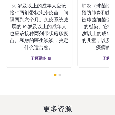
保范围则因计划而异。联邦医疗保险
50 岁及以上的成年人应该
肺炎（球菌性
（Medicare，即红蓝卡）会员应联系其
接种两剂带状疱疹疫苗，间
预防肺炎和由
B 部分承保机构，以获得 RSV 疫苗承
隔两到六个月。免疫系统减
链球菌细菌引
保。
弱的 19 岁及以上的成年人
的感染。它被推
也应该接种两剂带状疱疹疫
岁以上的成年人
苗。和您的医生谈谈，决定
的儿童，以及
什么适合您。
疾病的
了解更多
了解更
更多资源