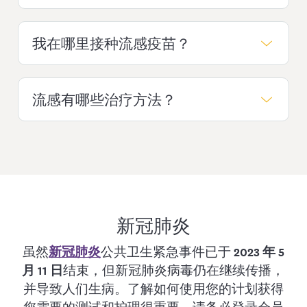
我在哪里接种流感疫苗？
与其他测试一样，您的医生可以根据您
的症状确定您是否需要接受
流感
测试。
流感有哪些治疗方法？
流感疫苗通常从 9 月开始提供，根据您
的计划，您可以通过以下方式接种：
在您的医生诊所
：只需预约即可。如果
大多数流感患者通过休息和控制症状就
您只为接种疫苗而来，那就诊将是免费
会好转。有些人需要更多的帮助。请咨
的。
询您的医生，了解您可以接受哪些治
疗。
在药房
：大多数安保健康保险会员*可
新冠肺炎
以在参与计划的药房获得流感疫苗的承
虽然
新冠肺炎
公共卫生紧急事件已于
2023 年 5
保。2 岁以上的医疗补助计划
月 11 日
结束，但新冠肺炎病毒仍在继续传播，
（Medicaid，即白卡）和儿童医保计划
并导致人们生病。了解如何使用您的计划获得
会员也符合资格。如果您不确定您的流
您需要的测试和护理很重要。请务必登录会员