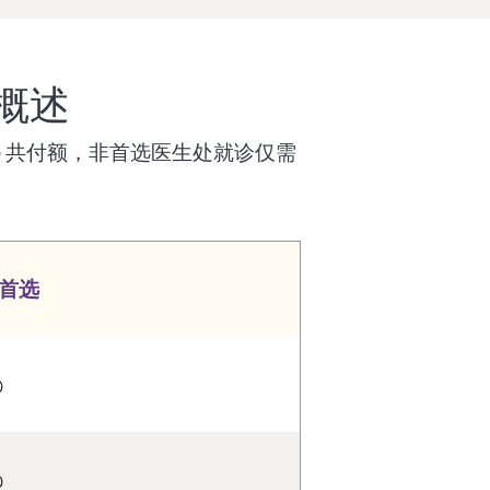
划概述
$0 共付额，非首选医生处就诊仅需
首选
0
0