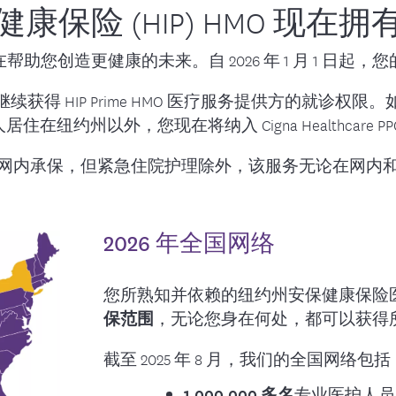
康保险 (HIP) HMO 现在
的药物
中前来光临我
与护理管理部门联系
治疗管理
常见问题解答
助您创造更健康的未来。自 2026 年 1 月 1 日起，
联系我们
获得 HIP Prime HMO 医疗服务提供方的就诊权
在纽约州以外，您现在将纳入 Cigna Healthcare 
网内承保，但紧急住院护理除外，该服务无论在网内
2026 年全国网络
您所熟知并依赖的纽约州安保健康保险
保范围
，无论您身在何处，都可以获得
截至 2025 年 8 月，我们的全国网络包括
1,000,000 多名
专业医护人员