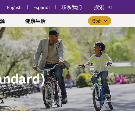
English
Español
联系我们
搜索
源
健康生活
登录
您附近的免费公共课程
优先重视女性健康
$0 保费基本健保计划
新款我的安保
会员登录
(myEmblemHealth) 应用程
(Essential Plan)
关注人生每个阶段，掌控您的健
参加您附近的免费公共卫生和
如果您已经是会员，找到合
park
计划
序
身心健康课程，以改善您的健
适的护理服务就像登录“我的
如果您符合收入和其他资格
康。
安保 (myEmblemHealth)”账户
要求，您可能有资格投保基
康。
随时通过应用程序查看您的
dard)
本健保计划 (Essential
了解更多
一样轻松。
情况下生活
会员身份卡、索赔和个性化
了解更多
Plan)。
健康内容。
友
登录
合作？
了解更多
健康声明
U 首选至尊与首选尊享计
获取应用程序
和文化
referred Premier &
)
l 100 至尊牙科计划
司法系统牙科计划