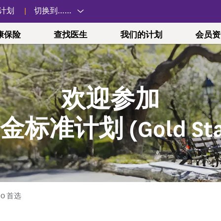
计划
切换到……
康保险
查找医生
我们的计划
会员资
欢迎参加
合适的医疗服务
健康未来方案
卓护医疗中心 (ACPNY)
雇主计划
远程医疗
表单和文档
心理健康
Vitality WellS
政府和劳工
身心健康计划
系
中心
Essential
在您需要医疗服务时，应前往何处。
药房
生育计划
关于卓护医疗中心 (ACPNY)
小团体
关于远程医疗
理赔、授权等
与他人交谈
纽约市员工
标准计划 (Gold Stan
药与续配药
孕期健康
全方位护理方法
大型团体
如何投保
申诉和上诉
在患有疾病的
纽约州雇员
诚聘英才
场外计划
点
的药物
健康妈妈
专科治疗
工会
支持家人和朋
联邦雇员
帮助和支持
为什么与我们
icaid，即白
和活动
健康宝宝
卓护医疗中心 (ACPNY) 位置
提交您的心理
1199SEI
疗保险（Medicare，即红蓝卡）药
参与、包容性
支付您的账单
划 (1199SEIU P
RP)
Preferred Plus
医疗政策
药物费用计算器和药房定位器
HMO 首选
 岁以下）
TWU Loca
预授权检查工具
药与续配药
续保
纽约州统一
预授权列表和指标