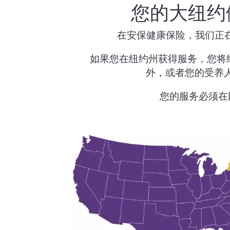
您的大纽约健
医疗补助计划（Medicaid，即白卡）、健康
承保
欢迎在本地活动
如何投保
和恢复计划 (HARP)、儿童医保计划 (CHPlus)
们的展台
药物
在安保健康保险，我们正在帮
食品和营养资源
如果您在纽约州获得服务，您将继续
外，或者您的受养人居住
您的服务必须在