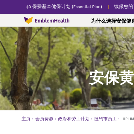
$0 保费基本健保计划 (Essential Plan)
续保您的
为什么选择安保健
为什么选择安保健康保险
查找医生
我们的计划
会员资源
健康生活
我们的故事
查找医疗服务
联邦医疗保险（Medicare，即
联邦医疗保险（Medicare，即红蓝卡）
预防
慢性疾病
安保社区关怀中心
个人与家庭
寻求
药房
红蓝卡）
通往更健康之路
查找医生、牙医、专科服务、医院、化验
重要计划文件
年度预防疫苗
与护理管理部门联
关于安保社区关怀
$0 保费基本健保计划 (
了解
查找
安保黄金
室等。
Plan)
联邦医疗保险优惠计划
会员奖励方案
婴儿和儿童的护理
慢性疾病信息
健保计划支持
寄送
（Medicare Advantage，即红蓝
健保购买市场和
Vitality WellSpark 健康辅导
儿童和青少年的护理
无烟戒烟方案
查找您附近的服务
承保
卡）
医疗补助计划（Med
联邦医疗保险（Medicare，即红蓝卡）常见
成年人医疗保健
免费身心健康课程
联邦医疗附加保险计划
卡）管理式医疗
联邦医
问答解答
老年人医疗保健
联邦医疗保险（Medicare，即红
房
健康和恢复计划 (HA
联邦医疗保险（Medicare，即红蓝卡）支持
蓝卡）基础知识
您的健康评估
主页
会员资源
政府和劳工计划
纽约市员工
处方
HIP 
儿童医保计划（19
规划联邦医疗保险（Medicare，
州资助的项目
寄送
协助您办理计划
即红蓝卡）