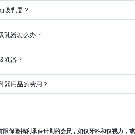
在家中或医生诊所接受哺乳顾问就诊。哺乳顾问必须是
动吸乳器？
需要使用吸乳器来帮助喂哺宝宝。《平价医疗法案》要
C）®，同时也是护士、助产士、医师助理、执业护士或
预防性健康服务一部分的吸乳器费用。为了帮助您成功
请致电
888-447-0337
(TTY：
711
)
联系健康未来方案。我
的供应商为您提供了吸乳器。
 到 5 p.m.。护理经理将很乐意为您提供帮助。
吸乳器怎么办？
身份卡背面的号码联系我们，查看您的承保范围选项。
于参加有限福利保险计划的会员。如果您对您的保险福
后三个月从您的医生或其他医疗服务提供方那里获得处
背面的电话号码联系我们。我们的客户服务代表将竭诚
士医师或医师助理。
吸乳器？
生儿重症监护室（NICU），无法闭锁，或有医疗问题
用医疗设备 (DME) 供应商之一。他们可以帮助您安
医生可以给您开具处方，让您租赁医用级吸乳器。
送您的处方。耐用医疗设备供应商将安排将吸乳器交付
才能租用医院级吸乳器。租赁有效期为 90 天。如果
乳器用品的费用？
务提供方需要提供处方，说明医院级吸乳器租赁是医疗
可能需要其他预授权和处方。
800-854-5729
betterl
身份卡背面的号码致电我们，我们可以帮助您申请租赁
保险耐用医疗设备供应商购买的吸乳器用品将仅凭购买
需要提交您的医疗服务提供方开具的必要医疗处方，所
乳器用品不需要处方。
yummym
855-879-8669
有限保险福利承保计划的会员，如仅牙科和仅视力，或
的参与供应商，租用您的吸乳器。
件和电池包、非吸乳器专用的常规奶瓶、旅行袋、吸奶
m