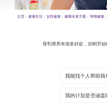
医疗补助计划（Medicaid，即白卡）、健康
承保
欢迎在本地活动
如何投保
和恢复计划 (HARP)、儿童医保计划 (CHPlus)
们的展台
药物
主页
健康生活
女性健康
健康未来方案
孕期健康
食品和营养资源
母乳喂养有很多好处，但刚开始
我能找个人帮助我
我的计划是否涵盖
大多数医院的产科
您。咨询顾问可以