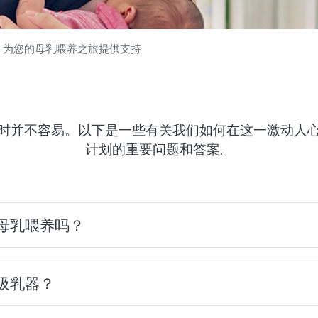
的药物
中前来光临我
与护理管理部门联系
治疗管理
常见问题解答
为您的母乳喂养之旅提供支持
联系我们
时并不容易。以下是一些有关我们如何在这一激动人
计划的重要问题和答案。
母乳喂养吗？
吸乳器？
病房都有哺乳顾问。分娩后在医院时，请让哺乳顾问在
提供建议和鼓励，让母乳喂养成为应有的特殊体验。