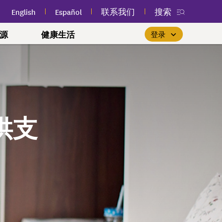
English
Español
联系我们
搜索
源
健康生活
登录
您附近的免费公共课程
优先重视女性健康
$0 保费基本健保计划
新款我的安保
会员登录
(myEmblemHealth) 应用程
(Essential Plan)
关注人生每个阶段，掌控您的健
参加您附近的免费公共卫生和
如果您已经是会员，找到合
park
计划
序
身心健康课程，以改善您的健
适的护理服务就像登录“我的
如果您符合收入和其他资格
康。
安保 (myEmblemHealth)”账户
要求，您可能有资格投保基
康。
随时通过应用程序查看您的
供支
本健保计划 (Essential
了解更多
一样轻松。
情况下生活
会员身份卡、索赔和个性化
了解更多
Plan)。
健康内容。
友
登录
合作？
了解更多
健康声明
U 首选至尊与首选尊享计
获取应用程序
和文化
referred Premier &
)
l 100 至尊牙科计划
司法系统牙科计划