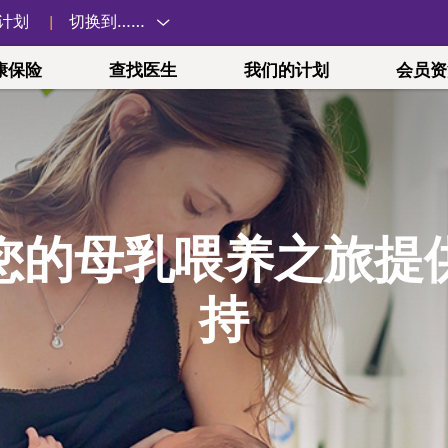
计划
切换到……
康保险
查找医生
我们的计划
会员资
合适的医疗服务
健康未来方案
卓护医疗中心 (ACPNY)
雇主计划
远程医疗
表单和文档
心理健康
Vitality WellS
政府和劳工
身心健康计划
系
中心
Essential
在您需要医疗服务时，应前往何处。
药房
生育计划
关于卓护医疗中心 (ACPNY)
小团体
关于远程医疗
理赔、授权等
与他人交谈
纽约市员工
您的母乳喂养之旅提
药与续配药
孕期健康
全方位护理方法
大型团体
如何投保
申诉和上诉
在患有疾病的
纽约州雇员
诚聘英才
场外计划
点
的药物
健康妈妈
专科治疗
工会
支持家人和朋
联邦雇员
持
帮助和支持
为什么与我们
icaid，即白
和活动
健康宝宝
卓护医疗中心 (ACPNY) 位置
提交您的心理
1199SEI
疗保险（Medicare，即红蓝卡）药
参与、包容性
支付您的账单
划 (1199SEIU P
RP)
Preferred Plus
医疗政策
药物费用计算器和药房定位器
 岁以下）
TWU Loca
预授权检查工具
药与续配药
续保
纽约州统一
预授权列表和指标