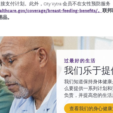
个人直接支付计划。此外，City Vytra 会员不在女性预
袋/冷却器、哺乳文胸、乳房罩、护垫、乳头罩、非处
备供应商将在获得许可后安排交付您的泵，并向您提供
althcare.gov/coverage/breast-feeding-benefits/。
联邦
所有必要基本吸乳器用品，以及带法兰、盖和软管的容
用品。
h
631-266-2865
套件中。
02）吸乳器的保险计划会员都需要
开具处方才能报销
：
aptbout
：通过我们的 DME 供应商接入电力[交流（AC）和/或直
并附上购买/收据证明和您的医疗服务提供方开具的处
88-447-0337 (TTY: 711)。我们的工作时间是周一到周五
电动吸乳器。所有双吸乳器的必要用品、如奶瓶、瓶盖
将很乐意为您提供帮助。
中。您每 12 个月只能使用一个吸乳器。
过最好的生活
我们乐于提
我们知道保持身体健康
么要提供一系列计划和
负责，并提高您的生活
查看我们的身心健康