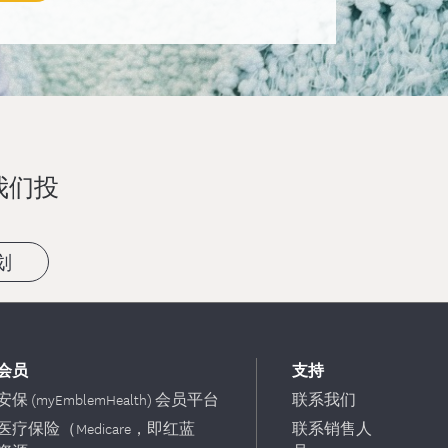
我们投
划
会员
支持
保 (myEmblemHealth) 会员平台
联系我们
医疗保险（Medicare，即红蓝
联系销售人