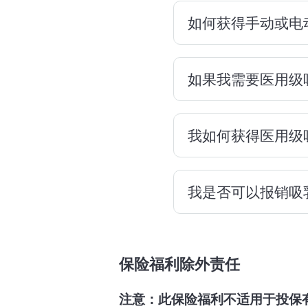
所有会员在分娩后
如何获得手动或电
您可能有许多原因
哺乳顾问（IBCL
计划承担作为女性
就诊的更多信息，
康保险已通过合约
一到周五 9 a.m.
如果我需要医用级
请拨打会员
此保险福利不适用
在怀孕的最
致电您会员身份卡
助产士、护
我如何获得医用级
如果您的宝宝在新
请联系以下耐
用级吸乳器。您的
电子邮件发
您需要获得预授权
我是否可以报销吸
您的医疗服
超过 90 天，您
因。
活得更好
请通过会员
通过上述安保健康
先授权。您
保险福利除外责任
销；参与计划的吸
方。
Yummy Mummy
注意：此保险福利不适用于投保
联系上表中
不包括
：吸乳器配