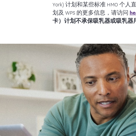
York) 计划和某些标准 HMO 
文胸、婴儿称、冰
耐用医疗设
划及 WPS 的更多信息，请访问
he
膏。
用于双泵的
卡）计划不承保吸乳器或吸乳器
A Personal Touc
含在吸乳器
所有购买了（E06
Boutique
（E0603）吸乳器
面形式申请报销，
问，请致电健康未来方案 8
您可以保留手动或
p.m.。护理经理
应包括在吸乳器套件