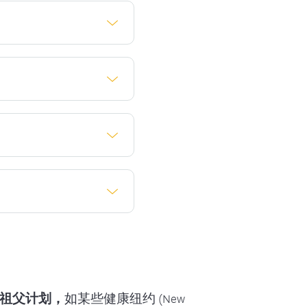
国际委员会认证的
求大多数健康保险
医生。有关哺乳顾问
母乳喂养，安保健
们的工作时间是周
利有任何疑问，请
方药。这可能包括
为您提供帮助。
，您可能需要使用医
排邮寄、传真或通过
给您。
您需要继续租用吸乳器
必需品的具体原
ivingnow.com
医院级吸乳器的事
/接收凭证获得报
以一定要先拿到处
ummystore.co
祖父计划，
如某些健康纽约 (New
器清洁用品、免提