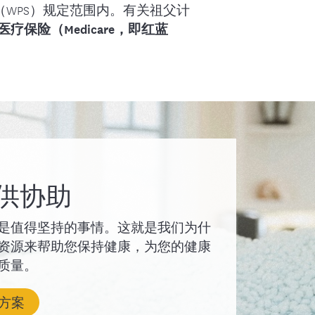
防服务（WPS）规定范围内。有关祖父计
方母乳喂养霜剂或软
吸乳器套件。
医疗保险（Medicare，即红蓝
器瓶，均随租赁包
手动，任何类型；或
iques.com
流（DC）]。可以书
方。如果您有任何疑
 9 a.m. 到 5
、软管和护罩，都
供协助
是值得坚持的事情。这就是我们为什
资源来帮助您保持健康，为您的健康
质量。
方案