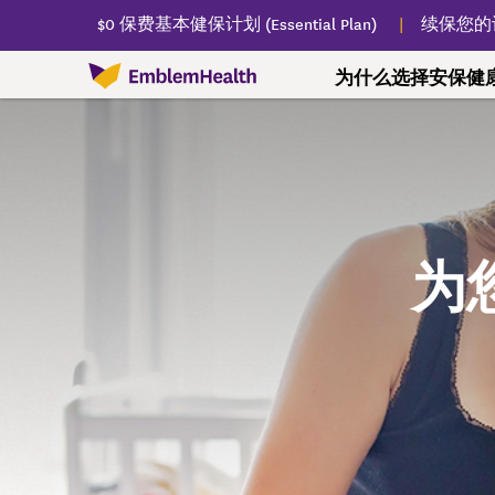
$0 保费基本健保计划 (Essential Plan)
续保您的
为什么选择安保健
为什么选择安保健康保险
查找医生
我们的计划
会员资源
健康生活
我们的故事
查找医疗服务
联邦医疗保险（Medicare，即
联邦医疗保险（Medicare，即红蓝卡）
预防
慢性疾病
安保社区关怀中心
个人与家庭
寻求
药房
红蓝卡）
通往更健康之路
查找医生、牙医、专科服务、医院、化验
重要计划文件
年度预防疫苗
与护理管理部门联
关于安保社区关怀
$0 保费基本健保计划 (
了解
查找
为
室等。
Plan)
联邦医疗保险优惠计划
会员奖励方案
婴儿和儿童的护理
慢性疾病信息
健保计划支持
寄送
（Medicare Advantage，即红蓝
健保购买市场和
Vitality WellSpark 健康辅导
儿童和青少年的护理
无烟戒烟方案
查找您附近的服务
承保
卡）
医疗补助计划（Med
联邦医疗保险（Medicare，即红蓝卡）常见
成年人医疗保健
免费身心健康课程
联邦医疗附加保险计划
卡）管理式医疗
联邦医
问答解答
老年人医疗保健
联邦医疗保险（Medicare，即红
房
健康和恢复计划 (HA
联邦医疗保险（Medicare，即红蓝卡）支持
蓝卡）基础知识
您的健康评估
处方
儿童医保计划（19
规划联邦医疗保险（Medicare，
州资助的项目
寄送
协助您办理计划
即红蓝卡）