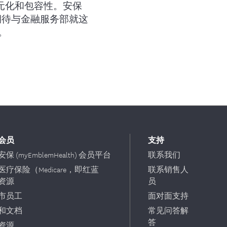
重多元化和包容性。安保
期待与金融服务部就这
。
会员
支持
保 (myEmblemHealth) 会员平台
联系我们
医疗保险（Medicare，即红蓝
联系销售人
资源
员
市员工
面对面支持
和文档
常见问答解
答
资源