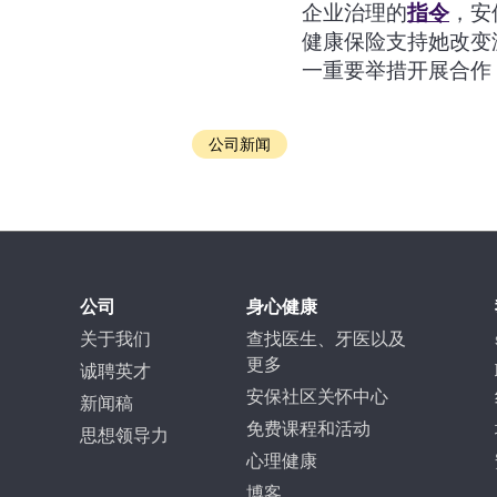
企业治理的
指令
，安
医疗补助计划（Medicaid，即白卡）、健康
承保
欢迎在本地活动
如何投保
健康保险支持她改变
和恢复计划 (HARP)、儿童医保计划 (CHPlus)
们的展台
药物
一重要举措开展合作
食品和营养资源
公司新闻
公司
身心健康
关于我们
查找医生、牙医以及
更多
诚聘英才
安保社区关怀中心
新闻稿
免费课程和活动
思想领导力
心理健康
博客