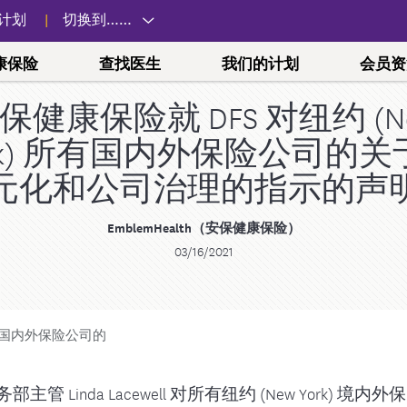
计划
切换到……
康保险
查找医生
我们的计划
会员资
保健康保险就 DFS 对纽约 (N
ork) 所有国内外保险公司的关
合适的医疗服务
健康未来方案
卓护医疗中心 (ACPNY)
雇主计划
远程医疗
表单和文档
心理健康
Vitality WellS
政府和劳工
元化和公司治理的指示的声
身心健康计划
系
中心
Essential
在您需要医疗服务时，应前往何处。
药房
生育计划
关于卓护医疗中心 (ACPNY)
小团体
关于远程医疗
理赔、授权等
与他人交谈
纽约市员工
药与续配药
孕期健康
全方位护理方法
EmblemHealth（安保健康保险）
大型团体
如何投保
申诉和上诉
在患有疾病的
纽约州雇员
诚聘英才
场外计划
03/16/2021
点
的药物
健康妈妈
专科治疗
工会
支持家人和朋
联邦雇员
帮助和支持
为什么与我们
icaid，即白
和活动
健康宝宝
卓护医疗中心 (ACPNY) 位置
提交您的心理
1199SEI
疗保险（Medicare，即红蓝卡）药
参与、包容性
支付您的账单
划 (1199SEIU P
RP)
Preferred Plus
 所有国内外保险公司的
医疗政策
药物费用计算器和药房定位器
 岁以下）
TWU Loca
预授权检查工具
 Linda Lacewell 对所有纽约 (New York) 
药与续配药
续保
纽约州统一
预授权列表和指标