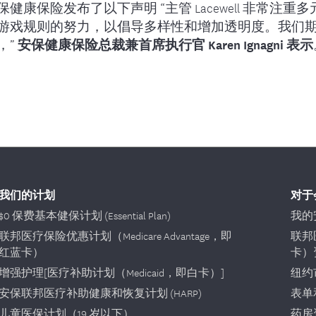
保健康保险发布了以下声明 “主管 Lacewell 非常注
的药物
中前来光临我
与护理管理部门联系
游戏规则的努力，以倡导多样性和增加透明度。我们
治疗管理
，”
安保健康保险总裁兼首席执行官 Karen Ignagni 表示
常见问题解答
联系我们
我们的计划
对于
$0 保费基本健保计划 (Essential Plan)
我的安
联邦医疗保险优惠计划（Medicare Advantage，即
联邦
红蓝卡）
卡）
增强护理[医疗补助计划（Medicaid，即白卡）]
纽约
安保联邦医疗补助健康和恢复计划 (HARP)
表单
儿童医保计划（19 岁以下）
药房