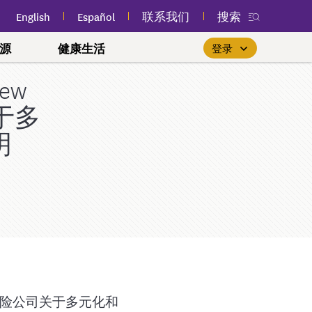
English
Español
联系我们
搜索
源
健康生活
登录
ew
您附近的免费公共课程
优先重视女性健康
$0 保费基本健保计划
新款我的安保
会员登录
于多
(myEmblemHealth) 应用程
(Essential Plan)
关注人生每个阶段，掌控您的健
参加您附近的免费公共卫生和
如果您已经是会员，找到合
park
计划
序
明
身心健康课程，以改善您的健
适的护理服务就像登录“我的
如果您符合收入和其他资格
康。
安保 (myEmblemHealth)”账户
要求，您可能有资格投保基
康。
随时通过应用程序查看您的
本健保计划 (Essential
了解更多
一样轻松。
情况下生活
会员身份卡、索赔和个性化
了解更多
Plan)。
健康内容。
友
登录
合作？
了解更多
健康声明
U 首选至尊与首选尊享计
获取应用程序
和文化
referred Premier &
)
l 100 至尊牙科计划
境内外保险公司关于多元化和
司法系统牙科计划