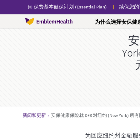
$0 保费基本健保计划 (Essential Plan)
续保您的
为什么选择安保健
安
为什么选择安保健康保险
查找医生
我们的计划
会员资源
健康生活
Y
我们的故事
查找医疗服务
联邦医疗保险（Medicare，即
联邦医疗保险（Medicare，即红蓝卡）
预防
慢性疾病
安保社区关怀中心
个人与家庭
寻求
药房
红蓝卡）
通往更健康之路
查找医生、牙医、专科服务、医院、化验
重要计划文件
年度预防疫苗
与护理管理部门联
关于安保社区关怀
$0 保费基本健保计划 (
了解
查找
室等。
Plan)
联邦医疗保险优惠计划
会员奖励方案
婴儿和儿童的护理
慢性疾病信息
健保计划支持
寄送
（Medicare Advantage，即红蓝
健保购买市场和
Vitality WellSpark 健康辅导
儿童和青少年的护理
无烟戒烟方案
查找您附近的服务
承保
卡）
医疗补助计划（Med
联邦医疗保险（Medicare，即红蓝卡）常见
成年人医疗保健
免费身心健康课程
联邦医疗附加保险计划
卡）管理式医疗
联邦医
问答解答
老年人医疗保健
联邦医疗保险（Medicare，即红
房
健康和恢复计划 (HA
新闻和更新
安保健康保险就 DFS 对纽约 (New York)
联邦医疗保险（Medicare，即红蓝卡）支持
蓝卡）基础知识
您的健康评估
处方
儿童医保计划（19
规划联邦医疗保险（Medicare，
州资助的项目
为回应纽约州金融服务部主管
寄送
协助您办理计划
即红蓝卡）