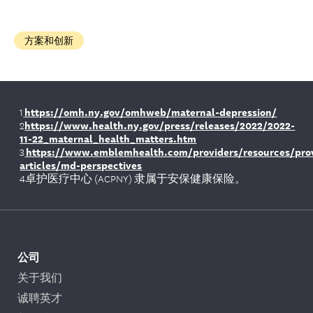
方案和创新
https://omh.ny.gov/omhweb/maternal-depression/
1
https://www.health.ny.gov/press/releases/2022/2022-
2
11-22_maternal_health_matters.htm
https://www.emblemhealth.com/providers/resources/prov
3
articles/md-perspectives
4卓护医疗中心 (ACPNY) 隶属于安保健康保险。
公司
关于我们
诚聘英才